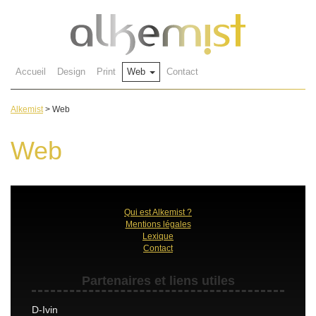
Accueil
Design
Print
Web
Contact
Alkemist
>
Web
Web
Qui est Alkemist ?
Mentions légales
Lexique
Contact
Partenaires et liens utiles
D-Ivin