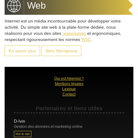
Web
Internet est un média incontournable pour développer votre
activité. Du simple site web à la plate-forme dédiée, nous
réalisons pour vous des sites
responsives
et ergonomiques,
respectant rigoureusement les normes
W3C
.
En savoir plus
Sites Wordpress
Qui est Alkemist ?
Mentions légales
Lexique
Contact
Partenaires et liens utiles
D-Ivin
Gestion des données et marketing online
Voir le site