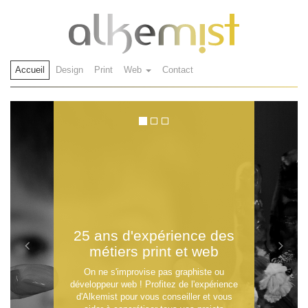
Accueil
Design
Print
Web
Contact
25 ans d'expérience des
métiers print et web
On ne s'improvise pas graphiste ou
développeur web ! Profitez de l'expérience
d'Alkemist pour vous conseiller et vous