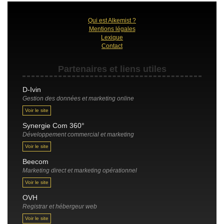
Qui est Alkemist ?
Mentions légales
Lexique
Contact
Partenaires et liens utiles
D-Ivin
Gestion des données et marketing online
Voir le site
Synergie Com 360°
Développement commercial et marketing
Voir le site
Beecom
Marketing direct et marketing opérationnel
Voir le site
OVH
Registrar et hébergeur web
Voir le site